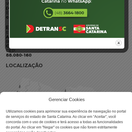
WhatsApp:
(48) 3664-1800
E-mail:
centraldeinformacoes@detran.sc.gov.br
ENDEREÇO
Endereço:
Av. Almirante Tamandaré - 480
Bairro:
Coqueiros, Florianópolis SC
CEP:
88.080-160
LOCALIZAÇÃO
Gerenciar Cookies
Utilizamos cookies para aprimorar sua experiência de navegação no portal
de serviços do estado de Santa Catarina. Ao clicar em “Aceitar”, você
concorda com o uso de cookies e terá acesso a todas as funcionalidades
do portal. Ao clicar em "Negar" os cookies que não forem estritamente