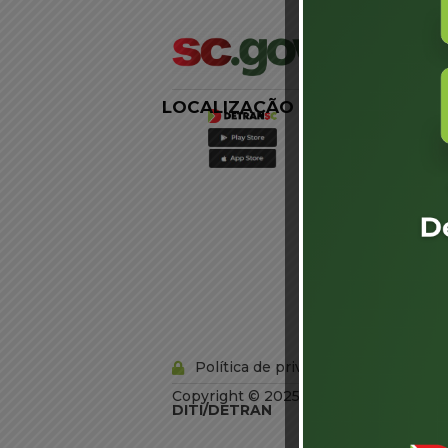
LOCALIZAÇÃO
LINKS
EXTERNOS
Agência de
Notícias
Portal de
Serviços
Diário Oficial
Acesso à
Informação
Órgãos do
Governo
Conheça SC
Política de privacidade
Copyright © 2025 Todos os Direitos R
DITI/DETRAN