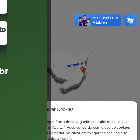
daré
lis
Gerenciar Cookies
ookies para aprimorar sua experiência de navegação no portal de serviços
 -
 Santa Catarina. Ao clicar em “Aceitar”, você concorda com o uso de cookies
o a todas as funcionalidades do portal. Ao clicar em "Negar" os cookies que
tritamente necessários serão desativados.