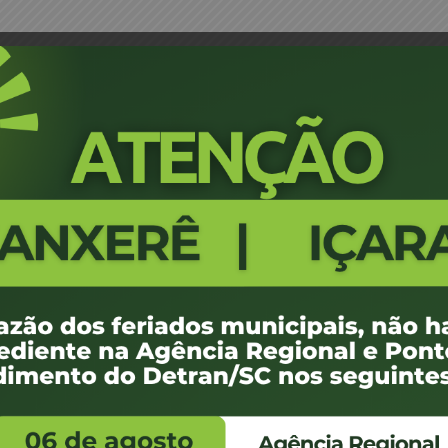
to de Despachante
Portaria 381/04 - Descredenci
1201
100 KB
1
e agosto de 2012
e agosto de 2012