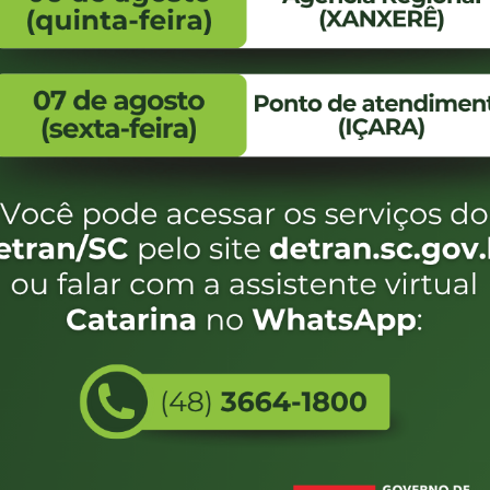
FALE CONOSCO
ENDEREÇO
WhatsApp:
Endereço:
(48) 3664-1800
Av. Almirante Taman
- 480
E-mail:
centraldeinformacoes@detran.sc.gov.br
Bairro:
Coqueiros, Florianópo
SC
CEP:
88.080-160
Utilizamos c
eservados SC - Governo de Santa Catarina |
Desenvolvimento
do estado de
e terá acess
não forem es