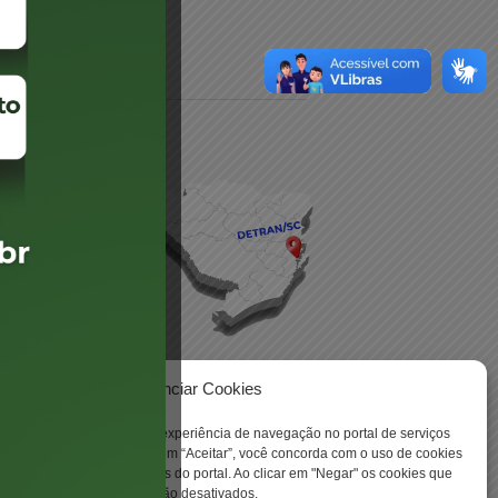
daré
lis
Gerenciar Cookies
ookies para aprimorar sua experiência de navegação no portal de serviços
 -
 Santa Catarina. Ao clicar em “Aceitar”, você concorda com o uso de cookies
o a todas as funcionalidades do portal. Ao clicar em "Negar" os cookies que
tritamente necessários serão desativados.