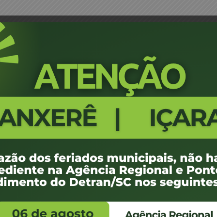
de Despachante
Portaria 414/04 - Credenciame
1229
100 KB
1
e agosto de 2012
e agosto de 2012