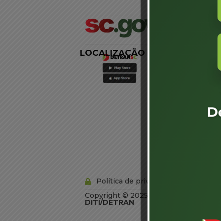
LOCALIZAÇÃO
LINKS
EXTERNOS
Agência de
Notícias
Portal de
Serviços
Diário Oficial
Acesso à
Informação
Órgãos do
Governo
Conheça SC
Política de privacidade
Copyright © 2025 Todos os Direitos R
DITI/DETRAN