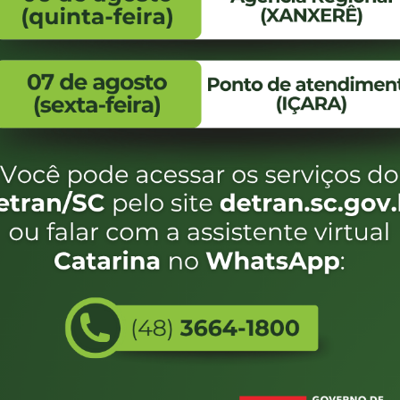
FALE CONOSCO
ENDEREÇO
WhatsApp:
Endereço:
(48) 3664-1800
Av. Almirante Taman
- 480
E-mail:
centraldeinformacoes@detran.sc.gov.br
Bairro:
Coqueiros, Florianópo
SC
CEP:
88.080-160
Utilizamos c
eservados SC - Governo de Santa Catarina |
Desenvolvimento
do estado de
e terá acess
não forem es