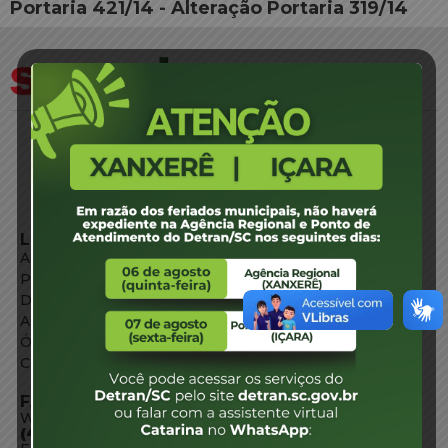
Portaria 421/14 - Alteração Portaria 319/14
LINKS EXTERNOS
Agência de Notícias
Portal de Serviços
Diário Oficial
Acesso à Informação
Órgãos do Governo
Conheça SC
FALE CONOSCO
WhatsApp:
(48) 3664-1800