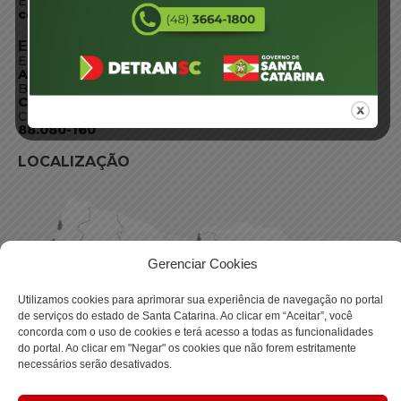
E-mail:
centraldeinformacoes@detran.sc.gov.br
ENDEREÇO
Endereço:
Av. Almirante Tamandaré - 480
Bairro:
Coqueiros, Florianópolis SC
CEP:
88.080-160
LOCALIZAÇÃO
Gerenciar Cookies
Utilizamos cookies para aprimorar sua experiência de navegação no portal
de serviços do estado de Santa Catarina. Ao clicar em “Aceitar”, você
concorda com o uso de cookies e terá acesso a todas as funcionalidades
do portal. Ao clicar em "Negar" os cookies que não forem estritamente
necessários serão desativados.