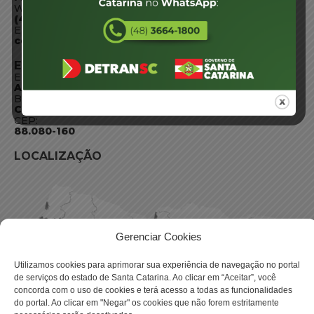
WhatsApp:
(48) 3664-1800
E-mail:
centraldeinformacoes@detran.sc.gov.br
ENDEREÇO
Endereço:
Av. Almirante Tamandaré - 480
Bairro:
Coqueiros, Florianópolis SC
CEP:
88.080-160
LOCALIZAÇÃO
Gerenciar Cookies
Utilizamos cookies para aprimorar sua experiência de navegação no portal
de serviços do estado de Santa Catarina. Ao clicar em “Aceitar”, você
concorda com o uso de cookies e terá acesso a todas as funcionalidades
do portal. Ao clicar em "Negar" os cookies que não forem estritamente