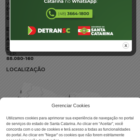
WhatsApp:
(48) 3664-1800
E-mail:
centraldeinformacoes@detran.sc.gov.br
ENDEREÇO
Endereço:
Av. Almirante Tamandaré - 480
Bairro:
Coqueiros, Florianópolis SC
CEP:
88.080-160
LOCALIZAÇÃO
Gerenciar Cookies
Utilizamos cookies para aprimorar sua experiência de navegação no portal
de serviços do estado de Santa Catarina. Ao clicar em “Aceitar”, você
concorda com o uso de cookies e terá acesso a todas as funcionalidades
do portal. Ao clicar em "Negar" os cookies que não forem estritamente