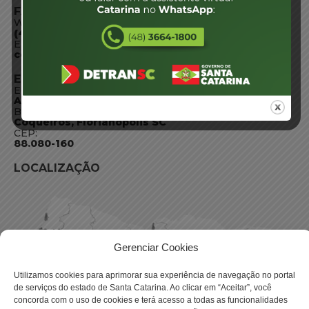
FALE CONOSCO
WhatsApp:
(48) 3664-1800
E-mail:
centraldeinformacoes@detran.sc.gov.br
ENDEREÇO
Endereço:
Av. Almirante Tamandaré - 480
Bairro:
Coqueiros, Florianópolis SC
CEP:
88.080-160
LOCALIZAÇÃO
Gerenciar Cookies
Utilizamos cookies para aprimorar sua experiência de navegação no portal
de serviços do estado de Santa Catarina. Ao clicar em “Aceitar”, você
concorda com o uso de cookies e terá acesso a todas as funcionalidades