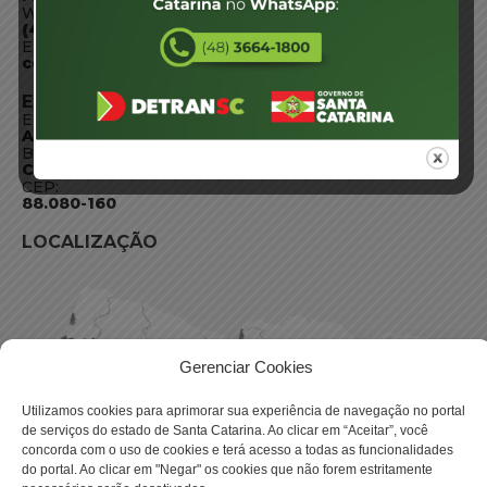
WhatsApp:
(48) 3664-1800
E-mail:
centraldeinformacoes@detran.sc.gov.br
ENDEREÇO
Endereço:
Av. Almirante Tamandaré - 480
Bairro:
Coqueiros, Florianópolis SC
CEP:
88.080-160
LOCALIZAÇÃO
Gerenciar Cookies
Utilizamos cookies para aprimorar sua experiência de navegação no portal
de serviços do estado de Santa Catarina. Ao clicar em “Aceitar”, você
concorda com o uso de cookies e terá acesso a todas as funcionalidades
do portal. Ao clicar em "Negar" os cookies que não forem estritamente