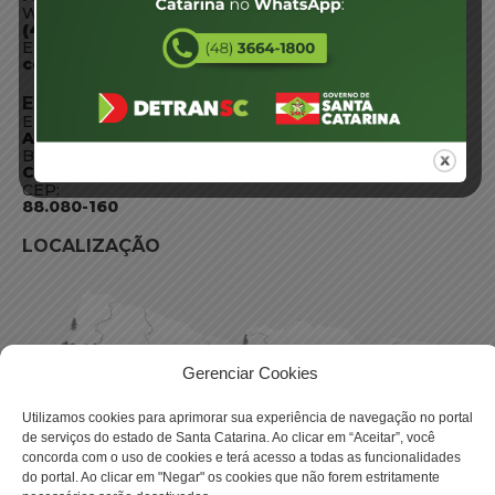
WhatsApp:
(48) 3664-1800
E-mail:
centraldeinformacoes@detran.sc.gov.br
ENDEREÇO
Endereço:
Av. Almirante Tamandaré - 480
Bairro:
Coqueiros, Florianópolis SC
CEP:
88.080-160
LOCALIZAÇÃO
Gerenciar Cookies
Utilizamos cookies para aprimorar sua experiência de navegação no portal
de serviços do estado de Santa Catarina. Ao clicar em “Aceitar”, você
concorda com o uso de cookies e terá acesso a todas as funcionalidades
do portal. Ao clicar em "Negar" os cookies que não forem estritamente