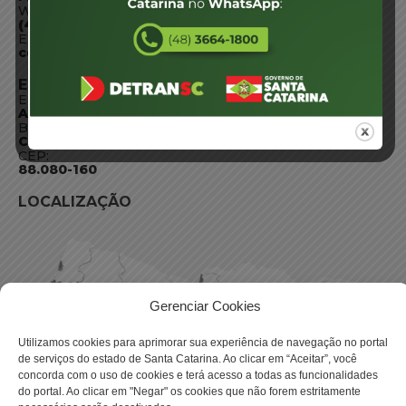
WhatsApp:
(48) 3664-1800
E-mail:
centraldeinformacoes@detran.sc.gov.br
ENDEREÇO
Endereço:
Av. Almirante Tamandaré - 480
Bairro:
Coqueiros, Florianópolis SC
CEP:
88.080-160
LOCALIZAÇÃO
Gerenciar Cookies
Utilizamos cookies para aprimorar sua experiência de navegação no portal
de serviços do estado de Santa Catarina. Ao clicar em “Aceitar”, você
concorda com o uso de cookies e terá acesso a todas as funcionalidades
do portal. Ao clicar em "Negar" os cookies que não forem estritamente