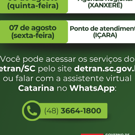
FALE CONOSCO
ENDEREÇO
WhatsApp:
Endereço:
(48) 3664-1800
Av. Almirante Taman
- 480
E-mail:
centraldeinformacoes@detran.sc.gov.br
Bairro:
Coqueiros, Florianópo
SC
CEP:
88.080-160
Utilizamos c
eservados SC - Governo de Santa Catarina |
Desenvolvimento
do estado de
e terá acess
não forem es