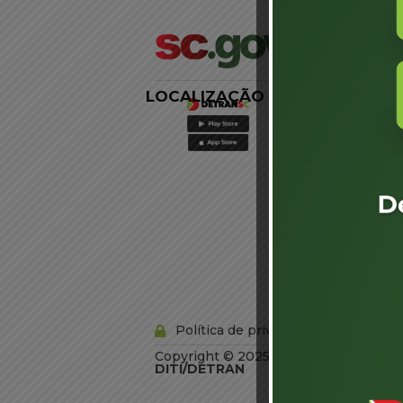
LOCALIZAÇÃO
LINKS
EXTERNOS
Agência de
Notícias
Portal de
Serviços
Diário Oficial
Acesso à
Informação
Órgãos do
Governo
Conheça SC
Política de privacidade
Copyright © 2025 Todos os Direitos R
DITI/DETRAN