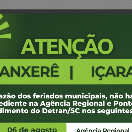
ta Médica – Rio do Sul
Portaria 558/14 - Designação de
740
100 KB
1
 outubro de 2014
 outubro de 2014