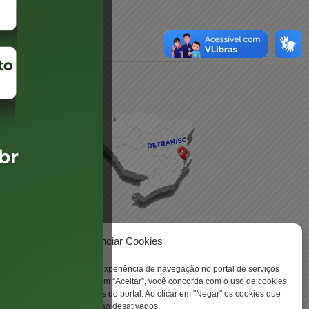
daré
lis
Gerenciar Cookies
ookies para aprimorar sua experiência de navegação no portal de serviços
 -
 Santa Catarina. Ao clicar em “Aceitar”, você concorda com o uso de cookies
o a todas as funcionalidades do portal. Ao clicar em "Negar" os cookies que
tritamente necessários serão desativados.