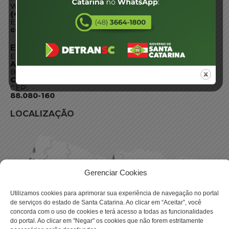
WhatsApp:
(48) 3664-1800
E-mail:
centraldeinformacoes@detran.sc.gov.br
ENDEREÇO
Endereço:
Av. Almirante Tamandaré - 480
Bairro:
Coqueiros, Florianópolis SC
CEP:
88.080-160
LOCALIZAÇÃO
Gerenciar Cookies
Utilizamos cookies para aprimorar sua experiência de navegação no portal
de serviços do estado de Santa Catarina. Ao clicar em “Aceitar”, você
concorda com o uso de cookies e terá acesso a todas as funcionalidades
do portal. Ao clicar em "Negar" os cookies que não forem estritamente