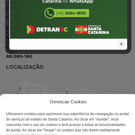
WhatsApp:
(48) 3664-1800
E-mail:
centraldeinformacoes@detran.sc.gov.br
ENDEREÇO
Endereço:
Av. Almirante Tamandaré - 480
Bairro:
Coqueiros, Florianópolis SC
CEP:
88.080-160
LOCALIZAÇÃO
Gerenciar Cookies
Utilizamos cookies para aprimorar sua experiência de navegação no portal
de serviços do estado de Santa Catarina. Ao clicar em “Aceitar”, você
concorda com o uso de cookies e terá acesso a todas as funcionalidades
do portal. Ao clicar em "Negar" os cookies que não forem estritamente