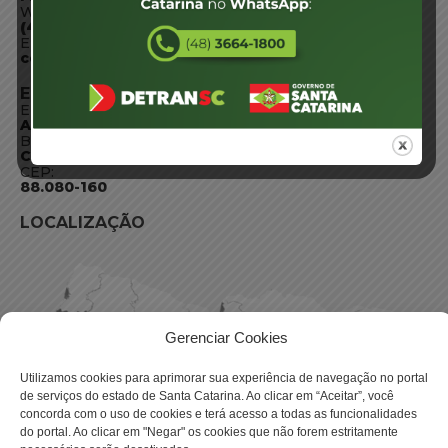
WhatsApp:
(48) 3664-1800
E-mail:
centraldeinformacoes@detran.sc.gov.br
ENDEREÇO
Endereço:
Av. Almirante Tamandaré - 480
Bairro:
Coqueiros, Florianópolis SC
CEP:
88.080-160
LOCALIZAÇÃO
Gerenciar Cookies
Utilizamos cookies para aprimorar sua experiência de navegação no portal
de serviços do estado de Santa Catarina. Ao clicar em “Aceitar”, você
concorda com o uso de cookies e terá acesso a todas as funcionalidades
do portal. Ao clicar em "Negar" os cookies que não forem estritamente