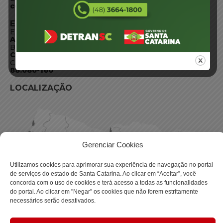
centraldeinformacoes@detran.sc.gov.br
ENDEREÇO
Endereço:
Av. Almirante Tamandaré - 480
Bairro:
Coqueiros, Florianópolis SC
CEP:
88.080-160
LOCALIZAÇÃO
Gerenciar Cookies
Utilizamos cookies para aprimorar sua experiência de navegação no portal
de serviços do estado de Santa Catarina. Ao clicar em “Aceitar”, você
concorda com o uso de cookies e terá acesso a todas as funcionalidades
do portal. Ao clicar em "Negar" os cookies que não forem estritamente
necessários serão desativados.