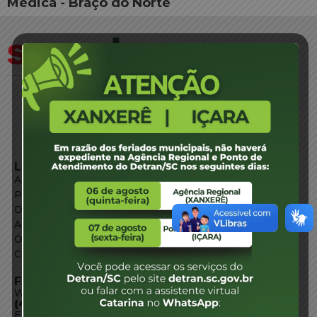
Médica - Braço do Norte
LINKS EXTERNOS
Agência de Notícias
Portal de Serviços
Diário Oficial
Acesso à Informação
Órgãos do Governo
Conheça SC
FALE CONOSCO
WhatsApp:
(48) 3664-1800
E-mail: