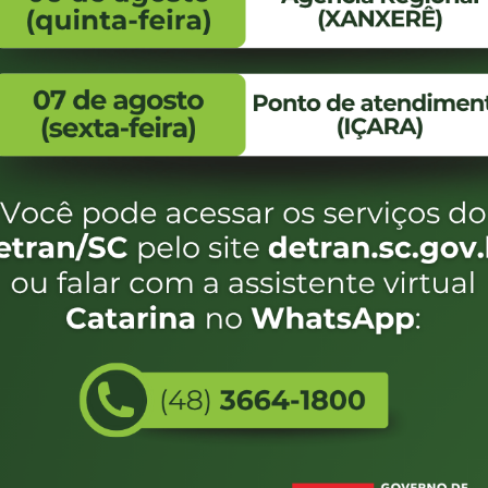
FALE CONOSCO
ENDEREÇO
WhatsApp:
Endereço:
(48) 3664-1800
Av. Almirante Taman
- 480
E-mail:
centraldeinformacoes@detran.sc.gov.br
Bairro:
Coqueiros, Florianópo
SC
CEP:
88.080-160
Utilizamos c
eservados SC - Governo de Santa Catarina |
Desenvolvimento
do estado de
e terá acess
não forem es