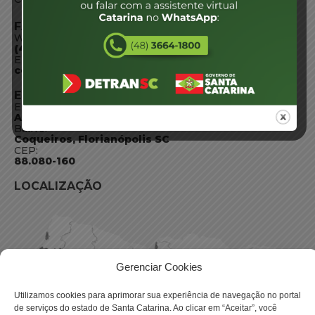
FALE CONOSCO
WhatsApp:
(48) 3664-1800
E-mail:
centraldeinformacoes@detran.sc.gov.br
ENDEREÇO
Endereço:
Av. Almirante Tamandaré - 480
Bairro:
Coqueiros, Florianópolis SC
CEP:
88.080-160
LOCALIZAÇÃO
Gerenciar Cookies
Utilizamos cookies para aprimorar sua experiência de navegação no portal
de serviços do estado de Santa Catarina. Ao clicar em “Aceitar”, você