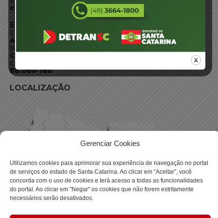
E-mail:
centraldeinformacoes@detran.sc.gov.br
ENDEREÇO
Endereço:
Av. Almirante Tamandaré - 480
Bairro:
Coqueiros, Florianópolis SC
CEP:
88.080-160
LOCALIZAÇÃO
Gerenciar Cookies
Utilizamos cookies para aprimorar sua experiência de navegação no portal
de serviços do estado de Santa Catarina. Ao clicar em “Aceitar”, você
concorda com o uso de cookies e terá acesso a todas as funcionalidades
do portal. Ao clicar em "Negar" os cookies que não forem estritamente
necessários serão desativados.