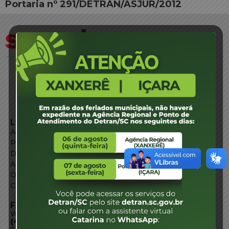
Portaria nº 291/DETRAN/ASJUR/2012
LINKS EXTERNOS
Agência de Notícias
Portal de Serviços
Diário Oficial
Acesso à Informação
Órgãos do Governo
Conheça SC
FALE CONOSCO
WhatsApp:
(48) 3664-1800