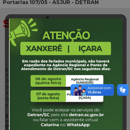
Portarias 107/05 - ASJUR - DETRAN
LINKS EXTERNOS
Agência de Notícias
Portal de Serviços
Diário Oficial
Acesso à Informação
Órgãos do Governo
Conheça SC
FALE CONOSCO
WhatsApp:
(48) 3664-1800