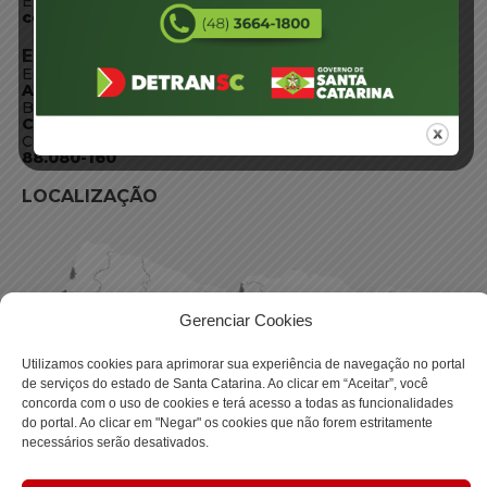
E-mail:
centraldeinformacoes@detran.sc.gov.br
ENDEREÇO
Endereço:
Av. Almirante Tamandaré - 480
Bairro:
Coqueiros, Florianópolis SC
CEP:
88.080-160
LOCALIZAÇÃO
Gerenciar Cookies
Utilizamos cookies para aprimorar sua experiência de navegação no portal
de serviços do estado de Santa Catarina. Ao clicar em “Aceitar”, você
concorda com o uso de cookies e terá acesso a todas as funcionalidades
do portal. Ao clicar em "Negar" os cookies que não forem estritamente
necessários serão desativados.