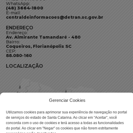
WhatsApp:
(48) 3664-1800
E-mail:
centraldeinformacoes@detran.sc.gov.br
ENDEREÇO
Endereço:
Av. Almirante Tamandaré - 480
Bairro:
Coqueiros, Florianópolis SC
CEP:
88.080-160
LOCALIZAÇÃO
Gerenciar Cookies
Utilizamos cookies para aprimorar sua experiência de navegação no portal
de serviços do estado de Santa Catarina. Ao clicar em “Aceitar”, você
concorda com o uso de cookies e terá acesso a todas as funcionalidades
do portal. Ao clicar em "Negar" os cookies que não forem estritamente