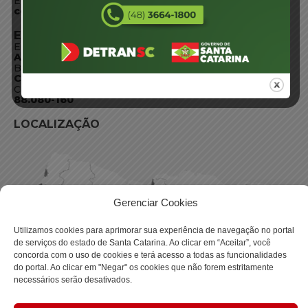
E-mail:
centraldeinformacoes@detran.sc.gov.br
ENDEREÇO
Endereço:
Av. Almirante Tamandaré - 480
Bairro:
Coqueiros, Florianópolis SC
CEP:
88.080-160
LOCALIZAÇÃO
Gerenciar Cookies
Utilizamos cookies para aprimorar sua experiência de navegação no portal
de serviços do estado de Santa Catarina. Ao clicar em “Aceitar”, você
concorda com o uso de cookies e terá acesso a todas as funcionalidades
do portal. Ao clicar em "Negar" os cookies que não forem estritamente
necessários serão desativados.