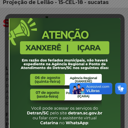
Projeção de Leilão - 15-CEL-18 - sucatas
LINKS EXTERNOS
Agência de Notícias
Portal de Serviços
Diário Oficial
Acesso à Informação
Órgãos do Governo
Conheça SC
FALE CONOSCO
WhatsApp:
(48) 3664-1800