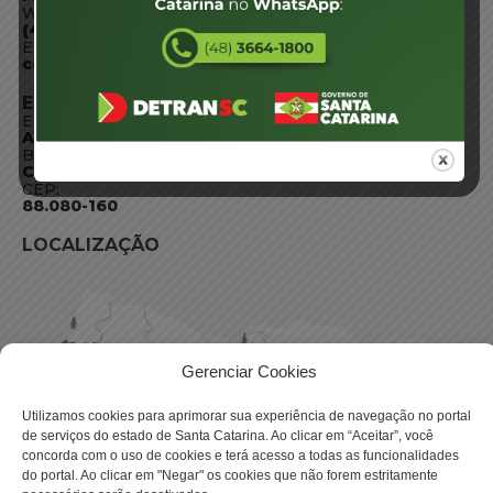
WhatsApp:
(48) 3664-1800
E-mail:
centraldeinformacoes@detran.sc.gov.br
ENDEREÇO
Endereço:
Av. Almirante Tamandaré - 480
Bairro:
Coqueiros, Florianópolis SC
CEP:
88.080-160
LOCALIZAÇÃO
Gerenciar Cookies
Utilizamos cookies para aprimorar sua experiência de navegação no portal
de serviços do estado de Santa Catarina. Ao clicar em “Aceitar”, você
concorda com o uso de cookies e terá acesso a todas as funcionalidades
do portal. Ao clicar em "Negar" os cookies que não forem estritamente