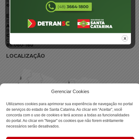
E-mail:
centraldeinformacoes@detran.sc.gov.br
ENDEREÇO
Endereço:
Av. Almirante Tamandaré - 480
Bairro:
Coqueiros, Florianópolis SC
CEP:
88.080-160
LOCALIZAÇÃO
Gerenciar Cookies
Utilizamos cookies para aprimorar sua experiência de navegação no portal
de serviços do estado de Santa Catarina. Ao clicar em “Aceitar”, você
concorda com o uso de cookies e terá acesso a todas as funcionalidades
do portal. Ao clicar em "Negar" os cookies que não forem estritamente
necessários serão desativados.