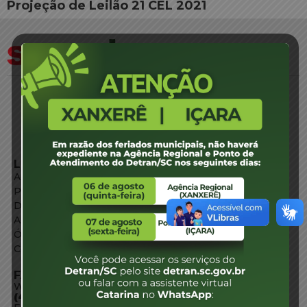
Projeção de Leilão 21 CEL 2021
LINKS EXTERNOS
Agência de Notícias
Portal de Serviços
Diário Oficial
Acesso à Informação
Órgãos do Governo
Conheça SC
FALE CONOSCO
WhatsApp:
(48) 3664-1800