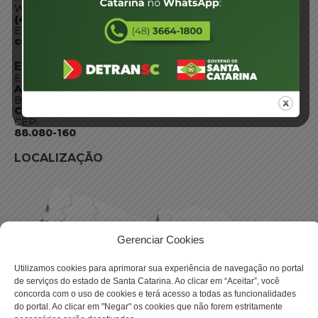
WhatsApp:
(48) 3664-1800
E-mail:
centraldeinformacoes@detran.sc.gov.br
ENDEREÇO
Endereço:
Av. Almirante Tamandaré - 480
Bairro:
Coqueiros, Florianópolis SC
CEP:
88.080-160
LOCALIZAÇÃO
Gerenciar Cookies
Utilizamos cookies para aprimorar sua experiência de navegação no portal
de serviços do estado de Santa Catarina. Ao clicar em “Aceitar”, você
concorda com o uso de cookies e terá acesso a todas as funcionalidades
do portal. Ao clicar em "Negar" os cookies que não forem estritamente