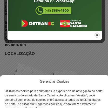
WhatsApp:
(48) 3664-1800
E-mail:
centraldeinformacoes@detran.sc.gov.br
ENDEREÇO
Endereço:
Av. Almirante Tamandaré - 480
Bairro:
Coqueiros, Florianópolis SC
CEP:
88.080-160
LOCALIZAÇÃO
Gerenciar Cookies
Utilizamos cookies para aprimorar sua experiência de navegação no portal
de serviços do estado de Santa Catarina. Ao clicar em “Aceitar”, você
concorda com o uso de cookies e terá acesso a todas as funcionalidades
do portal. Ao clicar em "Negar" os cookies que não forem estritamente