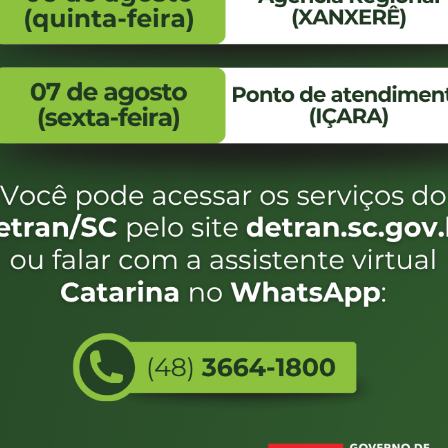
FALE CONOSCO
ENDEREÇO
WhatsApp:
Endereço:
(48) 3664-1800
Av. Almirante Taman
- 480
E-mail:
centraldeinformacoes@detran.sc.gov.br
Bairro:
Coqueiros, Florianópo
SC
CEP:
88.080-160
eservados SC - Governo de Santa Catarina |
Desenvolvimento
Utilizamos c
do estado de
e terá acess
não forem es