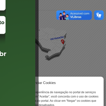
daré
lis
Gerenciar Cookies
 -
ookies para aprimorar sua experiência de navegação no portal de serviços
 Santa Catarina. Ao clicar em “Aceitar”, você concorda com o uso de cookies
o a todas as funcionalidades do portal. Ao clicar em "Negar" os cookies que
tritamente necessários serão desativados.