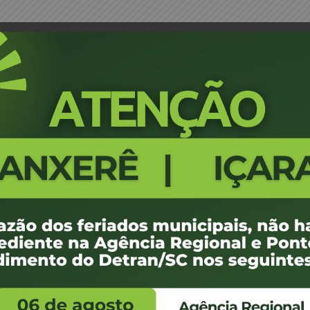
TAS 05
Projeção Leilão 07-CEL-2017 - 
1537
100 KB
 de abril de 2017
 de maio de 2017