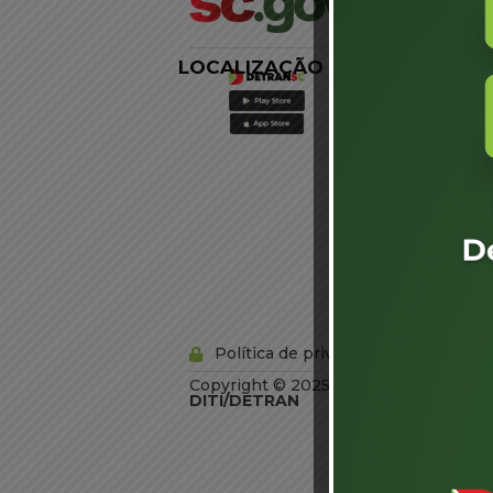
LOCALIZAÇÃO
LINKS
EXTERNOS
Agência de
Notícias
Portal de
Serviços
Diário Oficial
Acesso à
Informação
Órgãos do
Governo
Conheça SC
Política de privacidade
Copyright © 2025 Todos os Direitos R
DITI/DETRAN