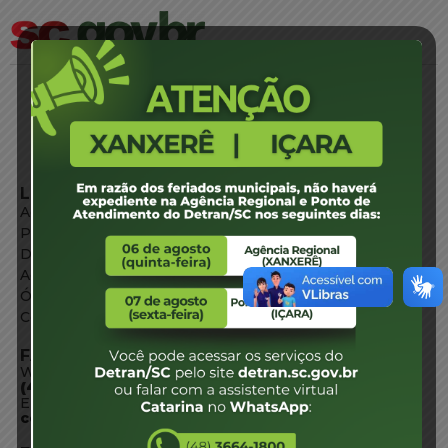
LINKS EXTERNOS
Agência de Notícias
Portal de Serviços
Diário Oficial
Acesso à Informação
Órgãos do Governo
Conheça SC
FALE CONOSCO
WhatsApp:
(48) 3664-1800
E-mail:
centraldeinformacoes@detran.sc.gov.br