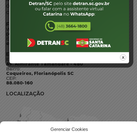
Órgãos do Governo
Conheça SC
FALE CONOSCO
WhatsApp:
(48) 3664-1800
E-mail:
centraldeinformacoes@detran.sc.gov.br
ENDEREÇO
Endereço:
Av. Almirante Tamandaré - 480
Bairro:
Coqueiros, Florianópolis SC
CEP:
88.080-160
LOCALIZAÇÃO
Gerenciar Cookies