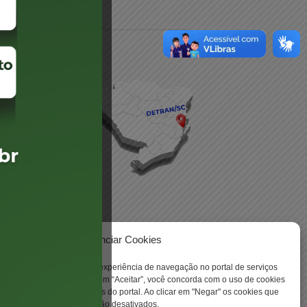
daré
lis
Gerenciar Cookies
 -
ookies para aprimorar sua experiência de navegação no portal de serviços
 Santa Catarina. Ao clicar em “Aceitar”, você concorda com o uso de cookies
o a todas as funcionalidades do portal. Ao clicar em "Negar" os cookies que
tritamente necessários serão desativados.