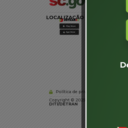
LOCALIZAÇÃO
LINKS
EXTERNOS
Agência de
Notícias
Portal de
Serviços
Diário Oficial
Acesso à
Informação
Órgãos do
Governo
Conheça SC
Política de privacidade
Copyright © 2025 Todos os Direitos R
DITI/DETRAN