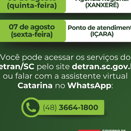
FALE CONOSCO
ENDEREÇO
WhatsApp:
Endereço:
(48) 3664-1800
Av. Almirante Taman
- 480
E-mail:
centraldeinformacoes@detran.sc.gov.br
Bairro:
Coqueiros, Florianópo
SC
CEP:
88.080-160
eservados SC - Governo de Santa Catarina |
Desenvolvimento
Utilizamos c
do estado de
e terá acess
não forem es