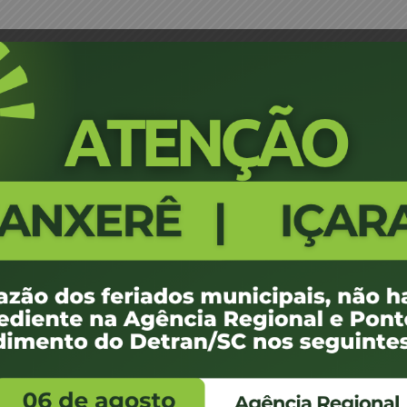
Jose e Região – SUCATAS 01
Projeção Leilão 09-CEL-2017 - S
1923
100 KB
 de maio de 2017
 de maio de 2017