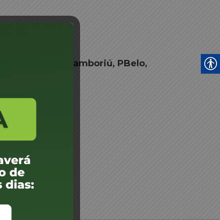
 Imbuia, VRamos
ário Camboriú, Camboriú, PBelo,
os