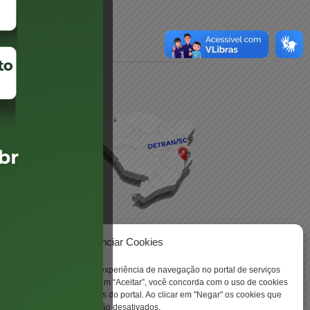
daré
lis
Gerenciar Cookies
ookies para aprimorar sua experiência de navegação no portal de serviços
 -
 Santa Catarina. Ao clicar em “Aceitar”, você concorda com o uso de cookies
o a todas as funcionalidades do portal. Ao clicar em "Negar" os cookies que
tritamente necessários serão desativados.