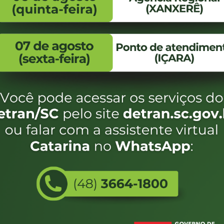
FALE CONOSCO
ENDEREÇO
WhatsApp:
Endereço:
(48) 3664-1800
Av. Almirante Taman
- 480
E-mail:
centraldeinformacoes@detran.sc.gov.br
Bairro:
Coqueiros, Florianópo
SC
CEP:
88.080-160
Utilizamos c
eservados SC - Governo de Santa Catarina |
Desenvolvimento
do estado de
e terá acess
não forem es