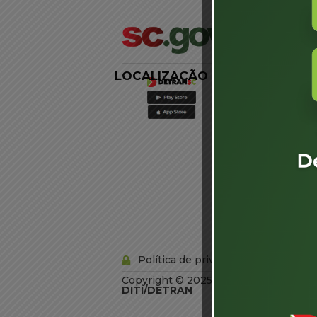
LOCALIZAÇÃO
LINKS
EXTERNOS
Agência de
Notícias
Portal de
Serviços
Diário Oficial
Acesso à
Informação
Órgãos do
Governo
Conheça SC
Política de privacidade
Copyright © 2025 Todos os Direitos R
DITI/DETRAN