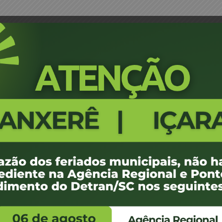
 Camboriú, Camboriú, PBelo, Itapema, Tijucas,
Projeção Leilão 10CEL16 - Balne
Itapema, Tijucas, Imbuia, VRam
1580
100 KB
1
de junho de 2016
de junho de 2016