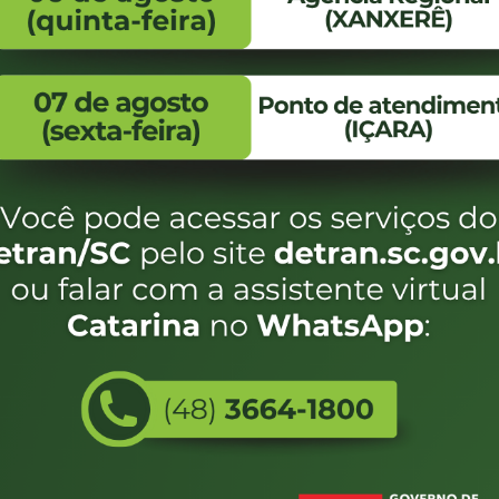
FALE CONOSCO
ENDEREÇO
WhatsApp:
Endereço:
(48) 3664-1800
Av. Almirante Taman
- 480
E-mail:
centraldeinformacoes@detran.sc.gov.br
Bairro:
Coqueiros, Florianópo
SC
CEP:
88.080-160
Utilizamos c
eservados SC - Governo de Santa Catarina |
Desenvolvimento
do estado de
e terá acess
não forem es