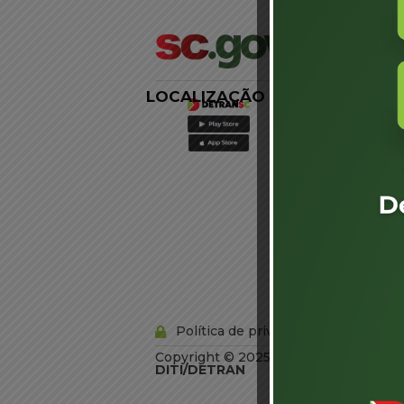
LOCALIZAÇÃO
LINKS
EXTERNOS
Agência de
Notícias
Portal de
Serviços
Diário Oficial
Acesso à
Informação
Órgãos do
Governo
Conheça SC
Política de privacidade
Copyright © 2025 Todos os Direitos R
DITI/DETRAN