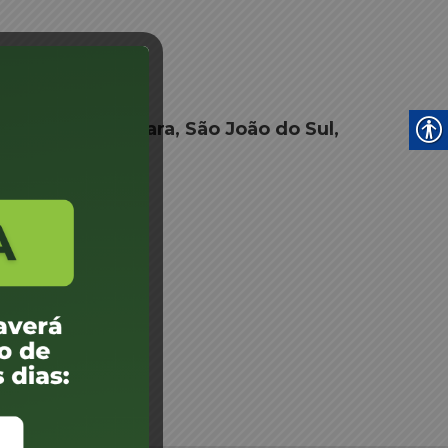
nga – Sucatas 05
ão, Criciúma, Içara, São João do Sul,