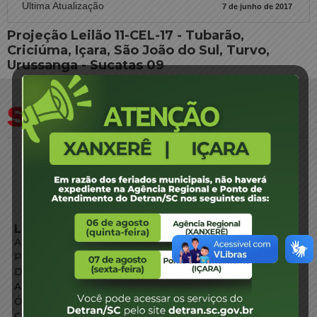
Ultima Atualização
7 de junho de 2017
Projeção Leilão 11-CEL-17 - Tubarão,
Criciúma, Içara, São João do Sul, Turvo,
Urussanga - Sucatas 09
LINKS EXTERNOS
Agência de Notícias
Portal de Serviços
Diário Oficial
Acesso à Informação
Órgãos do Governo
Conheça SC