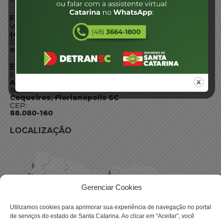
FALE CONOSCO
WhatsApp:
(48) 3664-1800
E-mail:
centraldeinformacoes@detran.sc.gov.br
ENDEREÇO
Endereço:
Av. Almirante Tamandaré - 480
Bairro:
Coqueiros, Florianópolis SC
CEP:
88.080-160
LOCALIZAÇÃO
Gerenciar Cookies
Utilizamos cookies para aprimorar sua experiência de navegação no portal
de serviços do estado de Santa Catarina. Ao clicar em “Aceitar”, você