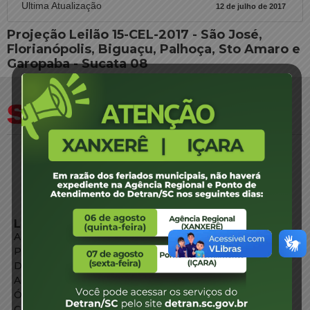
Ultima Atualização
12 de julho de 2017
Projeção Leilão 15-CEL-2017 - São José,
Florianópolis, Biguaçu, Palhoça, Sto Amaro e
Garopaba - Sucata 08
LINKS EXTERNOS
Agência de Notícias
Portal de Serviços
Diário Oficial
Acesso à Informação
Órgãos do Governo
Conheça SC