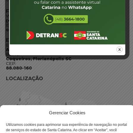
FALE CONOSCO
WhatsApp:
(48) 3664-1800
E-mail:
centraldeinformacoes@detran.sc.gov.br
ENDEREÇO
Endereço:
Av. Almirante Tamandaré - 480
Bairro:
Coqueiros, Florianópolis SC
CEP:
88.080-160
LOCALIZAÇÃO
Gerenciar Cookies
Utilizamos cookies para aprimorar sua experiência de navegação no portal
de serviços do estado de Santa Catarina. Ao clicar em “Aceitar”, você