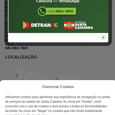
WhatsApp:
(48) 3664-1800
E-mail:
centraldeinformacoes@detran.sc.gov.br
ENDEREÇO
Endereço:
Av. Almirante Tamandaré - 480
Bairro:
Coqueiros, Florianópolis SC
CEP:
88.080-160
LOCALIZAÇÃO
Gerenciar Cookies
Utilizamos cookies para aprimorar sua experiência de navegação no portal
de serviços do estado de Santa Catarina. Ao clicar em “Aceitar”, você
concorda com o uso de cookies e terá acesso a todas as funcionalidades
do portal. Ao clicar em "Negar" os cookies que não forem estritamente