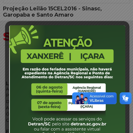
Projeção Leilão 15CEL2016 - Sinasc,
Garopaba e Santo Amaro
LINKS EXTERNOS
Agência de Notícias
Portal de Serviços
Diário Oficial
Acesso à Informação
Órgãos do Governo
Conheça SC
FALE CONOSCO