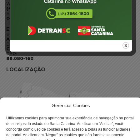
WhatsApp:
(48) 3664-1800
E-mail:
centraldeinformacoes@detran.sc.gov.br
ENDEREÇO
Endereço:
Av. Almirante Tamandaré - 480
Bairro:
Coqueiros, Florianópolis SC
CEP:
88.080-160
LOCALIZAÇÃO
Gerenciar Cookies
Utilizamos cookies para aprimorar sua experiência de navegação no portal
de serviços do estado de Santa Catarina. Ao clicar em “Aceitar”, você
concorda com o uso de cookies e terá acesso a todas as funcionalidades
do portal. Ao clicar em "Negar" os cookies que não forem estritamente