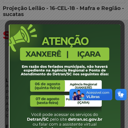
Projeção Leilão - 16-CEL-18 - Mafra e Região -
sucatas
LINKS EXTERNOS
Agência de Notícias
Portal de Serviços
Diário Oficial
Acesso à Informação
Órgãos do Governo
Conheça SC
FALE CONOSCO