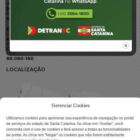
WhatsApp:
(48) 3664-1800
E-mail:
centraldeinformacoes@detran.sc.gov.br
ENDEREÇO
Endereço:
Av. Almirante Tamandaré - 480
Bairro:
Coqueiros, Florianópolis SC
CEP:
88.080-160
LOCALIZAÇÃO
Gerenciar Cookies
Utilizamos cookies para aprimorar sua experiência de navegação no portal
de serviços do estado de Santa Catarina. Ao clicar em “Aceitar”, você
concorda com o uso de cookies e terá acesso a todas as funcionalidades
do portal. Ao clicar em "Negar" os cookies que não forem estritamente