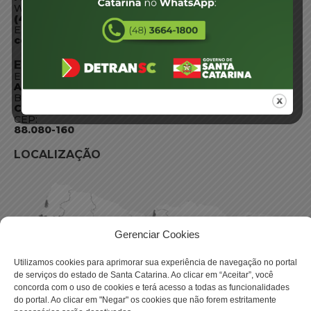
WhatsApp:
(48) 3664-1800
E-mail:
centraldeinformacoes@detran.sc.gov.br
ENDEREÇO
Endereço:
Av. Almirante Tamandaré - 480
Bairro:
Coqueiros, Florianópolis SC
CEP:
88.080-160
LOCALIZAÇÃO
Gerenciar Cookies
Utilizamos cookies para aprimorar sua experiência de navegação no portal
de serviços do estado de Santa Catarina. Ao clicar em “Aceitar”, você
concorda com o uso de cookies e terá acesso a todas as funcionalidades
do portal. Ao clicar em "Negar" os cookies que não forem estritamente