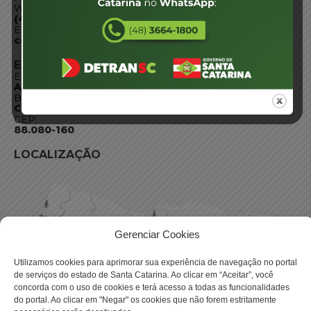
WhatsApp:
(48) 3664-1800
E-mail:
centraldeinformacoes@detran.sc.gov.br
ENDEREÇO
Endereço:
Av. Almirante Tamandaré - 480
Bairro:
Coqueiros, Florianópolis SC
CEP:
88.080-160
LOCALIZAÇÃO
Gerenciar Cookies
Utilizamos cookies para aprimorar sua experiência de navegação no portal
de serviços do estado de Santa Catarina. Ao clicar em “Aceitar”, você
concorda com o uso de cookies e terá acesso a todas as funcionalidades
do portal. Ao clicar em "Negar" os cookies que não forem estritamente