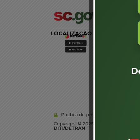
LOCALIZAÇÃO
LINKS
EXTERNOS
Agência de
Notícias
Portal de
Serviços
Diário Oficial
Acesso à
Informação
Órgãos do
Governo
Conheça SC
Política de privacidade
Copyright © 2025 Todos os Direitos R
DITI/DETRAN