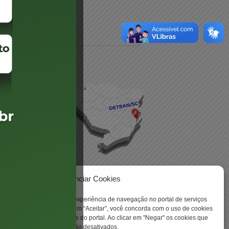
daré
lis
Gerenciar Cookies
ookies para aprimorar sua experiência de navegação no portal de serviços
 -
 Santa Catarina. Ao clicar em “Aceitar”, você concorda com o uso de cookies
o a todas as funcionalidades do portal. Ao clicar em "Negar" os cookies que
tritamente necessários serão desativados.