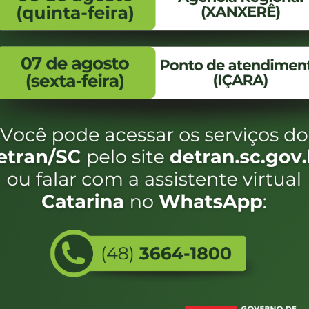
FALE CONOSCO
ENDEREÇO
WhatsApp:
Endereço:
(48) 3664-1800
Av. Almirante Taman
- 480
E-mail:
centraldeinformacoes@detran.sc.gov.br
Bairro:
Coqueiros, Florianópo
SC
CEP:
88.080-160
Utilizamos c
eservados SC - Governo de Santa Catarina |
Desenvolvimento
do estado de
e terá acess
não forem es