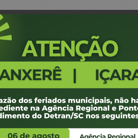
au e Região – SUCATAS 15
Projeção Leilão 22-CEL-17 - Bl
1523
100 KB
1
 outubro de 2017
 outubro de 2017