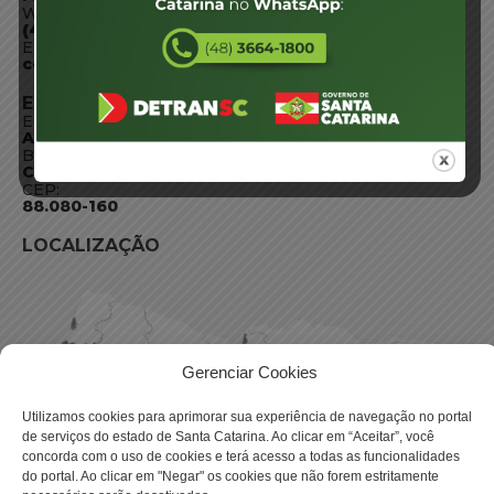
WhatsApp:
(48) 3664-1800
E-mail:
centraldeinformacoes@detran.sc.gov.br
ENDEREÇO
Endereço:
Av. Almirante Tamandaré - 480
Bairro:
Coqueiros, Florianópolis SC
CEP:
88.080-160
LOCALIZAÇÃO
Gerenciar Cookies
Utilizamos cookies para aprimorar sua experiência de navegação no portal
de serviços do estado de Santa Catarina. Ao clicar em “Aceitar”, você
concorda com o uso de cookies e terá acesso a todas as funcionalidades
do portal. Ao clicar em "Negar" os cookies que não forem estritamente