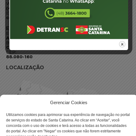
WhatsApp:
(48) 3664-1800
E-mail:
centraldeinformacoes@detran.sc.gov.br
ENDEREÇO
Endereço:
Av. Almirante Tamandaré - 480
Bairro:
Coqueiros, Florianópolis SC
CEP:
88.080-160
LOCALIZAÇÃO
Gerenciar Cookies
Utilizamos cookies para aprimorar sua experiência de navegação no portal
de serviços do estado de Santa Catarina. Ao clicar em “Aceitar”, você
concorda com o uso de cookies e terá acesso a todas as funcionalidades
do portal. Ao clicar em "Negar" os cookies que não forem estritamente