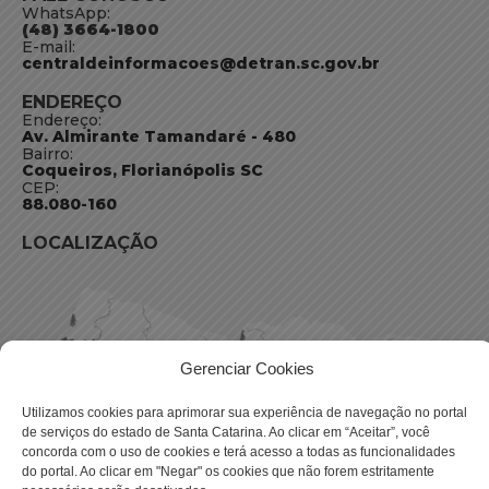
WhatsApp:
(48) 3664-1800
E-mail:
centraldeinformacoes@detran.sc.gov.br
ENDEREÇO
Endereço:
Av. Almirante Tamandaré - 480
Bairro:
Coqueiros, Florianópolis SC
CEP:
88.080-160
LOCALIZAÇÃO
Gerenciar Cookies
Utilizamos cookies para aprimorar sua experiência de navegação no portal
de serviços do estado de Santa Catarina. Ao clicar em “Aceitar”, você
concorda com o uso de cookies e terá acesso a todas as funcionalidades
do portal. Ao clicar em "Negar" os cookies que não forem estritamente