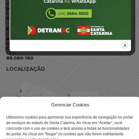
WhatsApp:
(48) 3664-1800
E-mail:
centraldeinformacoes@detran.sc.gov.br
ENDEREÇO
Endereço:
Av. Almirante Tamandaré - 480
Bairro:
Coqueiros, Florianópolis SC
CEP:
88.080-160
LOCALIZAÇÃO
Gerenciar Cookies
Utilizamos cookies para aprimorar sua experiência de navegação no portal
de serviços do estado de Santa Catarina. Ao clicar em “Aceitar”, você
concorda com o uso de cookies e terá acesso a todas as funcionalidades
do portal. Ao clicar em "Negar" os cookies que não forem estritamente