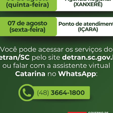
FALE CONOSCO
ENDEREÇO
WhatsApp:
Endereço:
(48) 3664-1800
Av. Almirante Taman
- 480
E-mail:
centraldeinformacoes@detran.sc.gov.br
Bairro:
Coqueiros, Florianópo
SC
CEP:
88.080-160
eservados SC - Governo de Santa Catarina |
Desenvolvimento
Utilizamos c
do estado de
e terá acess
não forem es