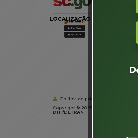
LOCALIZAÇÃO
LINKS
EXTERNOS
Agência de
Notícias
Portal de
Serviços
Diário Oficial
Acesso à
Informação
Órgãos do
Governo
Conheça SC
Política de privacidade
Copyright © 2025 Todos os Direitos R
DITI/DETRAN