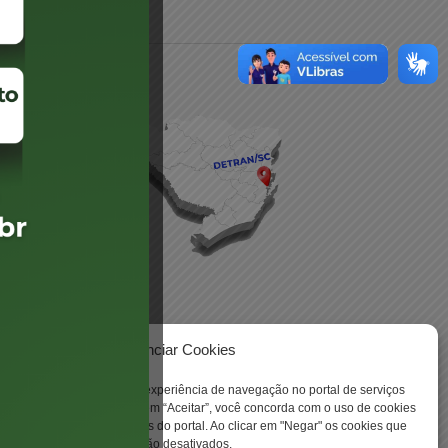
daré
lis
Gerenciar Cookies
 -
ookies para aprimorar sua experiência de navegação no portal de serviços
 Santa Catarina. Ao clicar em “Aceitar”, você concorda com o uso de cookies
o a todas as funcionalidades do portal. Ao clicar em "Negar" os cookies que
tritamente necessários serão desativados.