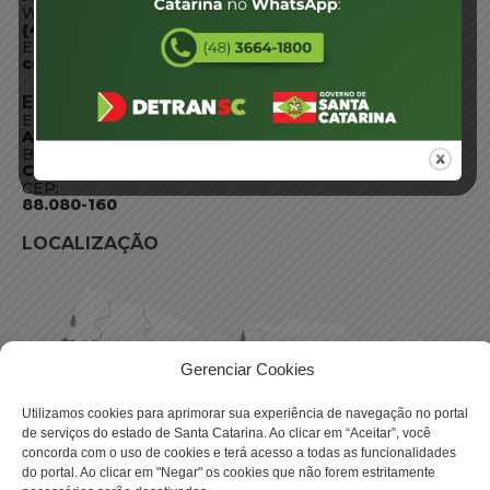
WhatsApp:
(48) 3664-1800
E-mail:
centraldeinformacoes@detran.sc.gov.br
ENDEREÇO
Endereço:
Av. Almirante Tamandaré - 480
Bairro:
Coqueiros, Florianópolis SC
CEP:
88.080-160
LOCALIZAÇÃO
Gerenciar Cookies
Utilizamos cookies para aprimorar sua experiência de navegação no portal
de serviços do estado de Santa Catarina. Ao clicar em “Aceitar”, você
concorda com o uso de cookies e terá acesso a todas as funcionalidades
do portal. Ao clicar em "Negar" os cookies que não forem estritamente