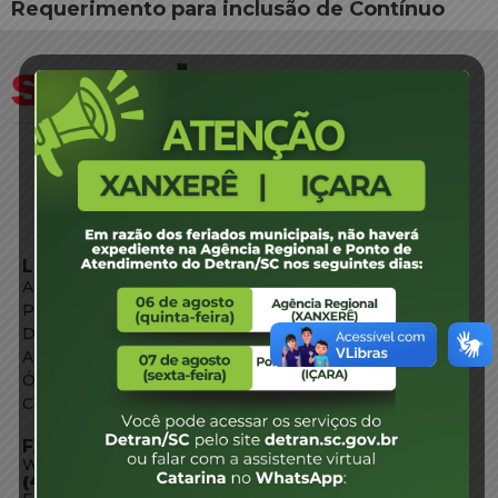
Requerimento para inclusão de Contínuo
LINKS EXTERNOS
Agência de Notícias
Portal de Serviços
Diário Oficial
Acesso à Informação
Órgãos do Governo
Conheça SC
FALE CONOSCO
WhatsApp:
(48) 3664-1800