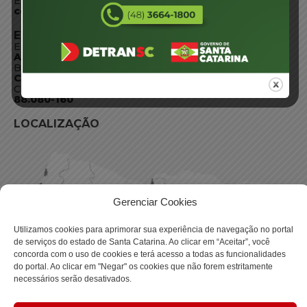
E-mail:
centraldeinformacoes@detran.sc.gov.br
ENDEREÇO
Endereço:
Av. Almirante Tamandaré - 480
Bairro:
Coqueiros, Florianópolis SC
CEP:
88.080-160
LOCALIZAÇÃO
Gerenciar Cookies
Utilizamos cookies para aprimorar sua experiência de navegação no portal
de serviços do estado de Santa Catarina. Ao clicar em “Aceitar”, você
concorda com o uso de cookies e terá acesso a todas as funcionalidades
do portal. Ao clicar em "Negar" os cookies que não forem estritamente
necessários serão desativados.