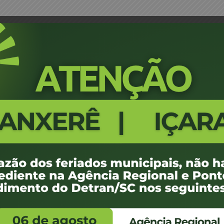
xa de protocolos
Requerimento para liberação de
4100
100 KB
1
e agosto de 2018
ovembro de -0001