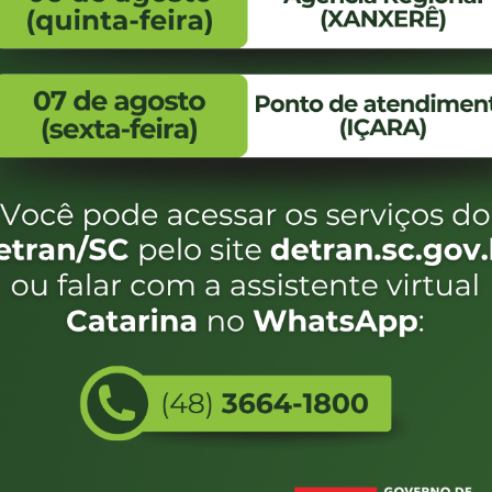
FALE CONOSCO
ENDEREÇO
WhatsApp:
Endereço:
(48) 3664-1800
Av. Almirante Taman
- 480
E-mail:
centraldeinformacoes@detran.sc.gov.br
Bairro:
Coqueiros, Florianópo
SC
CEP:
88.080-160
Utilizamos c
eservados SC - Governo de Santa Catarina |
Desenvolvimento
do estado de
e terá acess
não forem es