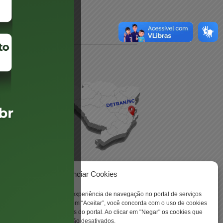
daré
lis
Gerenciar Cookies
ookies para aprimorar sua experiência de navegação no portal de serviços
 -
 Santa Catarina. Ao clicar em “Aceitar”, você concorda com o uso de cookies
o a todas as funcionalidades do portal. Ao clicar em "Negar" os cookies que
tritamente necessários serão desativados.