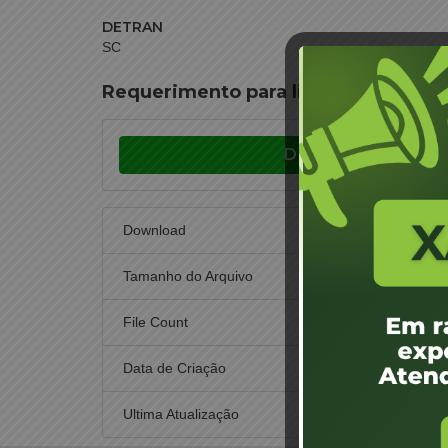
DETRAN
SC
Requerimento para liberação de fai
Download
Download
Tamanho do Arquivo
File Count
Data de Criação
23 d
Ultima Atualização
30 de n