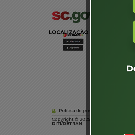
LOCALIZAÇÃO
LINKS
EXTERNOS
Agência de
Notícias
Portal de
Serviços
Diário Oficial
Acesso à
Informação
Órgãos do
Governo
Conheça SC
Política de privacidade
Copyright © 2025 Todos os Direitos R
DITI/DETRAN