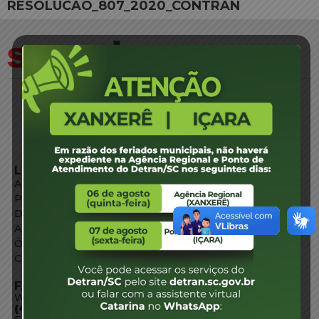
RESOLUCAO_807_2020_CONTRAN
LINKS EXTERNOS
Agência de Notícias
Portal de Serviços
Diário Oficial
Acesso à Informação
Órgãos do Governo
Conheça SC
FALE CONOSCO
WhatsApp:
(48) 3664-1800