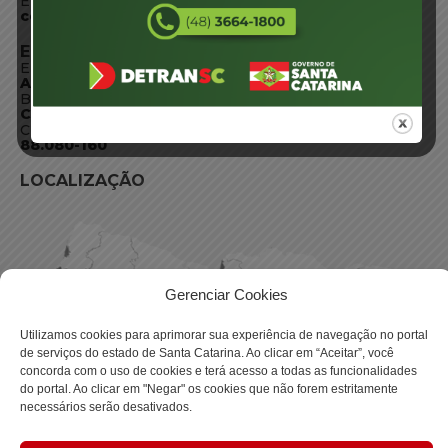
E-mail:
centraldeinformacoes@detran.sc.gov.br
ENDEREÇO
Endereço:
Av. Almirante Tamandaré - 480
Bairro:
Coqueiros, Florianópolis SC
CEP:
88.080-160
LOCALIZAÇÃO
Gerenciar Cookies
Utilizamos cookies para aprimorar sua experiência de navegação no portal
de serviços do estado de Santa Catarina. Ao clicar em “Aceitar”, você
concorda com o uso de cookies e terá acesso a todas as funcionalidades
do portal. Ao clicar em "Negar" os cookies que não forem estritamente
necessários serão desativados.