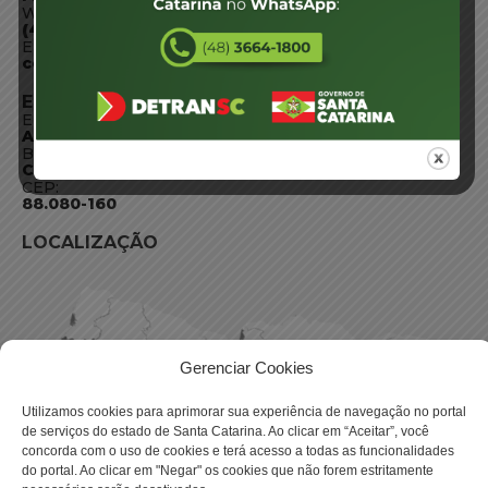
WhatsApp:
(48) 3664-1800
E-mail:
centraldeinformacoes@detran.sc.gov.br
ENDEREÇO
Endereço:
Av. Almirante Tamandaré - 480
Bairro:
Coqueiros, Florianópolis SC
CEP:
88.080-160
LOCALIZAÇÃO
Gerenciar Cookies
Utilizamos cookies para aprimorar sua experiência de navegação no portal
de serviços do estado de Santa Catarina. Ao clicar em “Aceitar”, você
concorda com o uso de cookies e terá acesso a todas as funcionalidades
do portal. Ao clicar em "Negar" os cookies que não forem estritamente