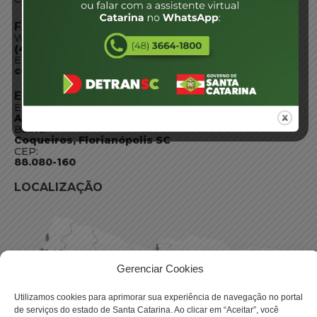
FALE CONOSCO
WhatsApp:
(48) 3664-1800
E-mail:
centraldeinformacoes@detran.sc.gov.br
ENDEREÇO
Endereço:
Av. Almirante Tamandaré - 480
Bairro:
Coqueiros, Florianópolis SC
CEP:
88.080-160
LOCALIZAÇÃO
Gerenciar Cookies
Utilizamos cookies para aprimorar sua experiência de navegação no portal
de serviços do estado de Santa Catarina. Ao clicar em “Aceitar”, você